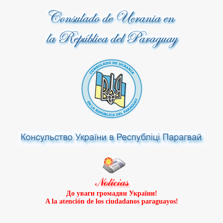
До уваги громадян України!
A la atención de los ciudadanos paraguayos!